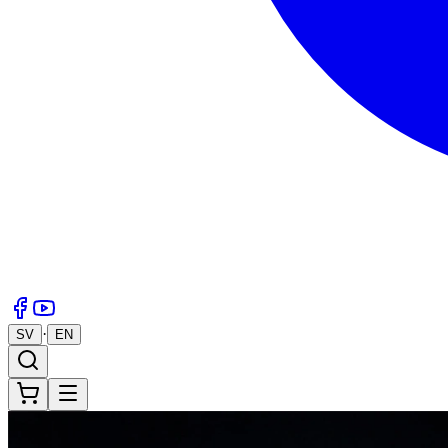
·
SV
EN