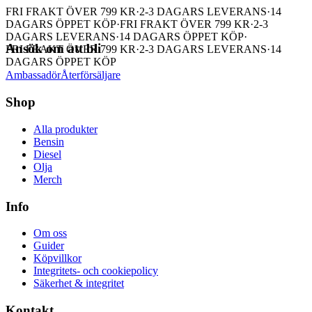
FRI FRAKT ÖVER 799 KR
·
2-3 DAGARS LEVERANS
·
14
DAGARS ÖPPET KÖP
·
FRI FRAKT ÖVER 799 KR
·
2-3
DAGARS LEVERANS
·
14 DAGARS ÖPPET KÖP
·
Ansök om att bli
FRI FRAKT ÖVER 799 KR
·
2-3 DAGARS LEVERANS
·
14
DAGARS ÖPPET KÖP
Ambassadör
Återförsäljare
Shop
Alla produkter
Bensin
Diesel
Olja
Merch
Info
Om oss
Guider
Köpvillkor
Integritets- och cookiepolicy
Säkerhet & integritet
Kontakt